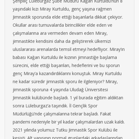
Şenpiliç Lüleburgaz Şube Müdürü Kağan Kurtuldu’nun 8
yaşındaki kızı Miray Kurtuldu, genç yaşına rağmen
Jimnastik sporunda elde ettiği başarılarla dikkat çekiyor.
Okullar arası turnuvalarda birincilikler elde eden ve
çalışmalarına ara vermeden devam eden Miray,
jimnastikte kendisini daha da geliştirerek ülkemizi
uluslararası arenalarda temsil etmeyi hedefliyor. Miray’ın
babası Kağan Kurtuldu ile kızının jimnastiğe başlama
sürecini, elde ettiği başarıları, hedeflerini ve bu sporun
genç Miray’a kazandırdıklarını konuştuk. Miray Kurtuldu
ne kadar süredir jimnastik sporu ile ilgileniyor? Miray,
jimnastik sporuna 4 yaşında Uludağ Üniversitesi
Jimnastik kulübünde başladı. 1 yıl burada eğitim aldıktan
sonra Lüleburgaz’a taşındık. İl Gençlik Spor
Müdürlüğü’nde çalışmalarına tekrar başladı. Fakat
pandemi nedeniyle bir yıl kadar çalışmalardan uzak kaldı.
2021 yılında yolumuz Tutku Jimnastik Spor Kulübü ile
kesişti. Alt yapısının normal gruplardaki arkadaşlarından