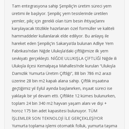
Tam entegrasyona sahip Şenpiliç’in üretim süreci yem
üretimi ile başlıyor. Şenpiliç yem tesislerinde üretilen
yemler, piliç için gerekli olan tüm besin ihtiyaçlarını
karşılayacak titizlikle hazırlanan özel formüller ve kaliteli
hammaddeler kullanılarak elde ediliyor. Bu anlayış ile
hareket eden Şenpiliç’in Sakarya’da bulunan Adliye Yem
Fabrikası’ndan Niğde Ulukışla’daki çiftliğimize ilk yem
sevkiyatı gerçekleşti. NİĞDE ULUKIŞLA ÇİFTLİĞİ Niğde ili
Ulukışla ilçesi Kemalpaşa Mahallesi’nde kurulan “Ulukışla
Damızlık Yumurta Üretim Çiftliği”, 88 bin 786 m2 arazi
üzerine 28 bin m2 kapalı alana sahip. Çiftlik inşaatına
geçtiğimiz yıl Eylül ayında başlanırken, inşaat süreci ise
yaklaşık bir yıl devam etti. Çiftlikte 12 kümes bulunurken,
toplam 24 bin 340 m2 hayvan yaşam alanı ve dişi +
horoz 175 bin adet kapasitesi bulunuyor. TÜM
İŞLEMLER SON TEKNOLOJİ İLE GERÇEKLEŞİYOR
Yumurta toplama işlemi otomatik folluk, yumurta taşıma