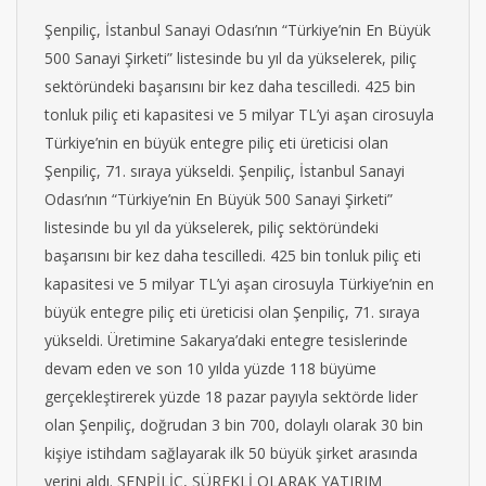
Şenpiliç, İstanbul Sanayi Odası’nın “Türkiye’nin En Büyük
500 Sanayi Şirketi” listesinde bu yıl da yükselerek, piliç
sektöründeki başarısını bir kez daha tescilledi. 425 bin
tonluk piliç eti kapasitesi ve 5 milyar TL’yi aşan cirosuyla
Türkiye’nin en büyük entegre piliç eti üreticisi olan
Şenpiliç, 71. sıraya yükseldi. Şenpiliç, İstanbul Sanayi
Odası’nın “Türkiye’nin En Büyük 500 Sanayi Şirketi”
listesinde bu yıl da yükselerek, piliç sektöründeki
başarısını bir kez daha tescilledi. 425 bin tonluk piliç eti
kapasitesi ve 5 milyar TL’yi aşan cirosuyla Türkiye’nin en
büyük entegre piliç eti üreticisi olan Şenpiliç, 71. sıraya
yükseldi. Üretimine Sakarya’daki entegre tesislerinde
devam eden ve son 10 yılda yüzde 118 büyüme
gerçekleştirerek yüzde 18 pazar payıyla sektörde lider
olan Şenpiliç, doğrudan 3 bin 700, dolaylı olarak 30 bin
kişiye istihdam sağlayarak ilk 50 büyük şirket arasında
yerini aldı. ŞENPİLİÇ, SÜREKLİ OLARAK YATIRIM