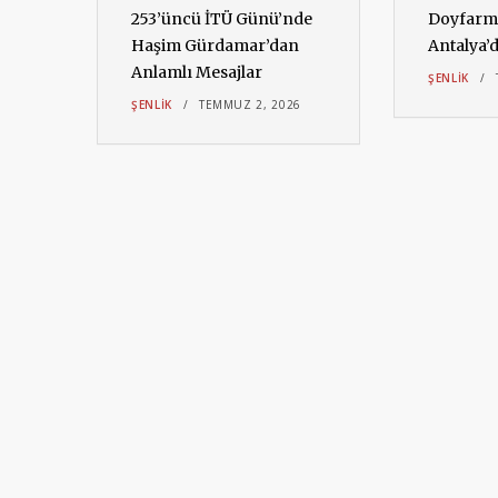
253’üncü İTÜ Günü’nde
Doyfarm 
Haşim Gürdamar’dan
Antalya’
Anlamlı Mesajlar
6
ŞENLIK
ŞENLIK
TEMMUZ 2, 2026