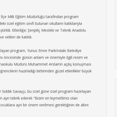
r İlçe Milli Eğitim Müdürlüğü tarafından program
ki özel eğitim sınıfı bulunan okulların katkılarıyla
tirildi. Etkinliğe; Şenpiliç Mesleki ve Teknik Anadolu
e velileri de katıldı.
aşlayan program, Yunus Emre Parkı’ndaki Belediye
ı öncesinde günün anlam ve önemiyle ilgili resim ve
m Anaokulu Müdürü Muhammet Arslan’ın açılış konuşması
encilerin hazırladığı birbirinden güzel etkinlikler büyük
 Sıddık Savaşçı, bu özel güne özel program hazırlayan
yrı ayrı tebrik ederek “Bizim en kıymetlimiz olan
ocuklara ayrı bir önem verilmesi gerektiğinin de altını