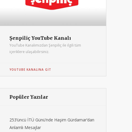
Şenpiliç YouTube Kanalı
YouTube Kanalımızdan Şenpiliç ile ilgili tüm
içeriklere ulaşabilirsiniz.
YOUTUBE KANALINA GIT
Popüler Yazılar
253’üncü İTÜ Günü’nde Haşim Gürdamar’dan
Anlamlı Mesajlar