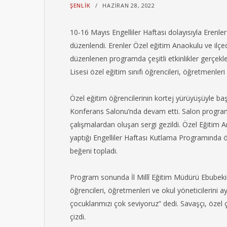
ŞENLIK
HAZIRAN 28, 2022
10-16 Mayıs Engelliler Haftası dolayısıyla Erenle
düzenlendi. Erenler Özel eğitim Anaokulu ve ilçede
düzenlenen programda çeşitli etkinlikler gerçekleş
Lisesi özel eğitim sınıfı öğrencileri, öğretmenleri v
Özel eğitim öğrencilerinin kortej yürüyüşüyle b
Konferans Salonu’nda devam etti. Salon program
çalışmalardan oluşan sergi gezildi. Özel Eğiti
yaptığı Engelliler Haftası Kutlama Programında öğr
beğeni topladı.
Program sonunda İl Millî Eğitim Müdürü Ebubekir
öğrencileri, öğretmenleri ve okul yöneticilerini a
çocuklarımızı çok seviyoruz” dedi. Savaşçı, özel ç
çizdi.