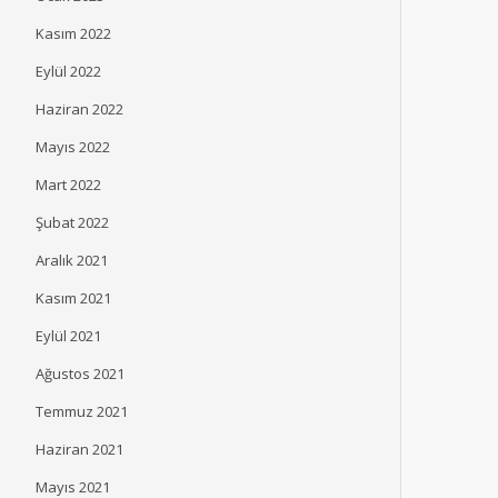
İpek Üstündağ Robert
Satış Ekiplerine ‘Başar
Kasım 2022
Kolej 2026 Mezuniyet
Plaketi’
Eylül 2022
Töreni’nde Mezunlara
ŞENLIK
TEMMUZ 2, 2026
Seslendi
Haziran 2022
ŞENLIK
TEMMUZ 2, 2026
Mayıs 2022
Mart 2022
Şubat 2022
Aralık 2021
Kasım 2021
Eylül 2021
Ağustos 2021
Temmuz 2021
Haziran 2021
Mayıs 2021