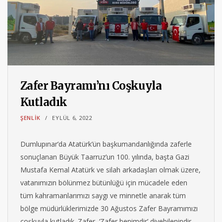
Zafer Bayramı’nı Coşkuyla
Kutladık
ŞENLIK
EYLÜL 6, 2022
Dumlupınar’da Atatürk’ün başkumandanlığında zaferle
sonuçlanan Büyük Taarruz’un 100. yılında, başta Gazi
Mustafa Kemal Atatürk ve silah arkadaşları olmak üzere,
vatanımızın bölünmez bütünlüğü için mücadele eden
tüm kahramanlarımızı saygı ve minnetle anarak tüm
bölge müdürlüklerimizde 30 Ağustos Zafer Bayramımızı
coşkuyla kutladık. Zafer, ‘Zafer benimdir’ diyebilenindir. –