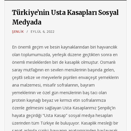
Türkiye’nin Usta Kasapları Sosyal
Medyada
ŞENLIK
EYLÜL 6, 2022
En önemli geçim ve besin kaynaklarından biri hayvancılık
olan toplumumuzda, yerleşik düzene geçtikten sonra en
önemli mesleklerden biri de kasaplık olmuştur. Osmanlı
saray mutfağının en sevilen menülerinin başında gelen,
çeşitli sebze ve meyvelerle pişirilen envaiçeşit yemeklerin
ana malzemesi, misafir sofralarının, bayram
yemeklerinin ve özel gün menülerinin baş tacı olan
protein kaynağı beyaz ve kırmızı etin sofralarımıza
özenle gelmesini sağlayan Usta Kasaplarımız Şenpiliç’in
hayata geçirdiği “Usta Kasap” sosyal medya hesapları
üzerinden tüm Türkiye ile buluşuyor. Kasaplık mesleği bir
sanat aslında çünkü hayvanın anatomisinden başlayarak