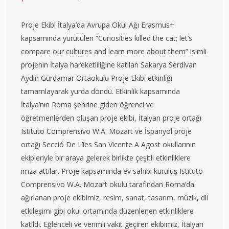
Proje Ekibi İtalya’da Avrupa Okul Ağı Erasmus+
kapsamında yürütülen “Curiosities killed the cat; let’s
compare our cultures and learn more about them” isimli
projenin İtalya hareketliliğine katılan Sakarya Serdivan
Aydın Gürdamar Ortaokulu Proje Ekibi etkinliği
tamamlayarak yurda döndü. Etkinlik kapsamında
İtalya’nın Roma şehrine giden öğrenci ve
öğretmenlerden oluşan proje ekibi, İtalyan proje ortağı
Istituto Comprensivo W.A. Mozart ve İspanyol proje
ortağı Secció De L’ies San Vicente A Agost okullarının
ekipleriyle bir araya gelerek birlikte çeşitli etkinliklere
imza attılar. Proje kapsamında ev sahibi kuruluş Istituto
Comprensivo W.A. Mozart okulu tarafından Roma’da
ağırlanan proje ekibimiz, resim, sanat, tasarım, müzik, dil
etkileşimi gibi okul ortamında düzenlenen etkinliklere
katıldı. Eğlenceli ve verimli vakit geçiren ekibimiz, İtalyan