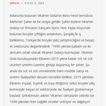
ŞENLIK
EYLÜL 6, 2022
Adana’da bulunan Vitamin Gıda’nın ikinci nesil temsilcisi
Mehmet Şahin ile bir araya geldik. Şahin bizlere Vitamin
Gıda’yı ve firmanın Sarıçam İlçesi Yeni Yayla Köyü’nde
bulunan broyler çiftliğini anlatırken, Şenpiliç’le iş
birliklerini, Türkiye’de broyler piliç yetiştiriciliğini ve beyaz
et sektörünü değerlendirdi. “1990 yılında babam ve iki
amcam ortak olarak Vitamin Gıda’yı kurmuşlar. Vitamin
Gıda kuruluşundan itibaren 2015 yılına kadar süt ve süt
ürünleri üretimi üzerine gelişip büyümüş bir şirket. Şu
anda da süt ve süt ürünlerinde ham madde satışı ve
üretim faaliyetleri devam etmekle birlikte, 2015 yılından
itibaren inşaat, lojistik ve inşa ettiğimiz sekiz broyler piliç
kümesiyle beyaz et sektöründe de faaliyet göstermeye
başladı. Şirketimizin adının ‘Vitamin’ olmasının sebebi ise
1990 yılından beri sağlıklı ürünler üretiyor ve dağıtıyor