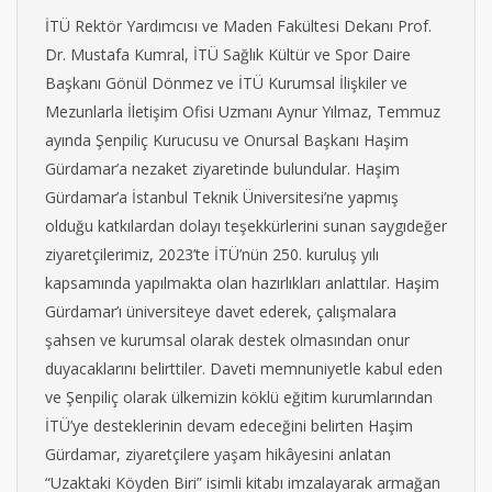
İTÜ Rektör Yardımcısı ve Maden Fakültesi Dekanı Prof.
Dr. Mustafa Kumral, İTÜ Sağlık Kültür ve Spor Daire
Başkanı Gönül Dönmez ve İTÜ Kurumsal İlişkiler ve
Mezunlarla İletişim Ofisi Uzmanı Aynur Yılmaz, Temmuz
ayında Şenpiliç Kurucusu ve Onursal Başkanı Haşim
Gürdamar’a nezaket ziyaretinde bulundular. Haşim
Gürdamar’a İstanbul Teknik Üniversitesi’ne yapmış
olduğu katkılardan dolayı teşekkürlerini sunan saygıdeğer
ziyaretçilerimiz, 2023’te İTÜ’nün 250. kuruluş yılı
kapsamında yapılmakta olan hazırlıkları anlattılar. Haşim
Gürdamar’ı üniversiteye davet ederek, çalışmalara
şahsen ve kurumsal olarak destek olmasından onur
duyacaklarını belirttiler. Daveti memnuniyetle kabul eden
ve Şenpiliç olarak ülkemizin köklü eğitim kurumlarından
İTÜ’ye desteklerinin devam edeceğini belirten Haşim
Gürdamar, ziyaretçilere yaşam hikâyesini anlatan
“Uzaktaki Köyden Biri” isimli kitabı imzalayarak armağan