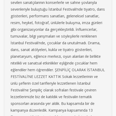
sevilen sanatçılarının konserlerle ve sahne şovlarıyla
sevenleriyle buluştuğu İstanbul Festivali’nde tiyatro, dans
gösterileri, performans sanatları, geleneksel sanatlar,
resim, heykel, fotoğraf, ünlülerle buluşma, imza günleri
gibi organizasyonlar da gerçekleştirildi. İnfluencerlar,
turnuvalar, bilgi yarışmaları ve söyleşilerle renklenen
İstanbul Festivali’nde, çocuklar da unutulmadı. Drama,
dans, sanat atölyeleri, kukla ve tiyatro gösterileri,
planetaryum, eğlence merkezi, oyun alanları ile birlikte
nitelikli ve sanatsal etkinlikler eşliğinde çocuklar hem
eğlendiler hem öğrendiler. ŞENPİLİÇ OLARAK İSTANBUL
FESTİVALİ’NE LEZZET KATTIK Sokak lezzetlerinin ve
ünlü şeflerin özel tarifleriyle lezzetlenen İstanbul
Festivali’ne Şenpiliç olarak sofraları festivale çeviren
lezzetlerimizle biz de katıldık ve festivalin tematik
sponsorları arasında yer aldık. Bu kapsamda bir de
kampanya düzenledik. Kampanya kapsamında 13