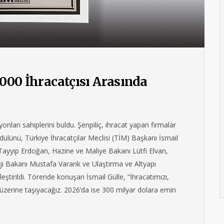
1000 İhracatçısı Arasında
ları sahiplerini buldu. Şenpiliç, ihracat yapan firmalar
 ödülünü, Türkiye İhracatçılar Meclisi (TİM) Başkanı İsmail
ayyip Erdoğan, Hazine ve Maliye Bakanı Lütfi Elvan,
i Bakanı Mustafa Varank ve Ulaştırma ve Altyapı
eştirildi. Törende konuşan İsmail Gülle, “İhracatımızı,
 üzerine taşıyacağız. 2026’da ise 300 milyar dolara emin