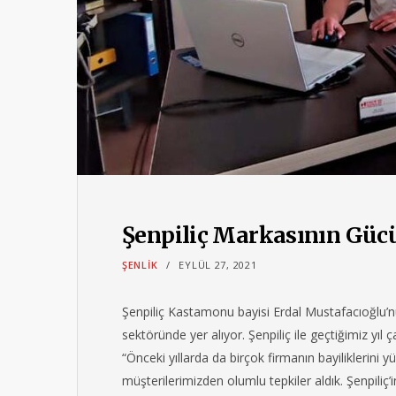
Şenpiliç Markasının Güc
ŞENLIK
EYLÜL 27, 2021
Şenpiliç Kastamonu bayisi Erdal Mustafacıoğlu’nu
sektöründe yer alıyor. Şenpiliç ile geçtiğimiz yıl 
“Önceki yıllarda da birçok firmanın bayiliklerini y
müşterilerimizden olumlu tepkiler aldık. Şenpiliç’