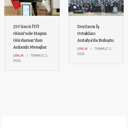
253’üncü İTÜ
Doyfarm İş
Günü’nde Haşim
Ortakları
Gürdamar’dan
Antalya’da Buluştu
Anlamlı Mesajlar
ŞENLIK
TEMMUZ 2,
2026
ŞENLIK
TEMMUZ 2,
2026