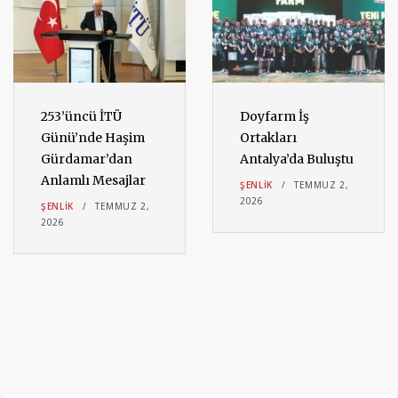
253’üncü İTÜ
Doyfarm İş
Günü’nde Haşim
Ortakları
Gürdamar’dan
Antalya’da Buluştu
Anlamlı Mesajlar
ŞENLIK
TEMMUZ 2,
2026
ŞENLIK
TEMMUZ 2,
2026