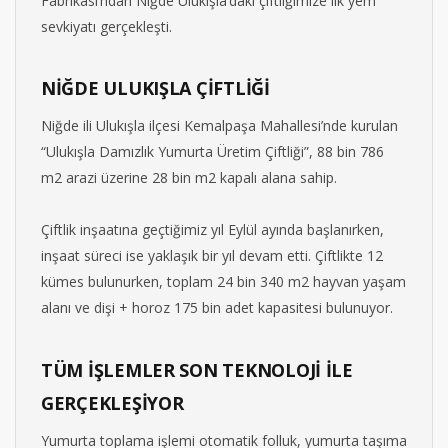
Fabrikası’ndan Niğde Ulukışla’daki çiftliğimize ilk yem
sevkiyatı gerçekleşti.
NİĞDE ULUKIŞLA ÇİFTLİĞİ
Niğde ili Ulukışla ilçesi Kemalpaşa Mahallesi’nde kurulan
“Ulukışla Damızlık Yumurta Üretim Çiftliği”, 88 bin 786
m2 arazi üzerine 28 bin m2 kapalı alana sahip.
Çiftlik inşaatına geçtiğimiz yıl Eylül ayında başlanırken,
inşaat süreci ise yaklaşık bir yıl devam etti. Çiftlikte 12
kümes bulunurken, toplam 24 bin 340 m2 hayvan yaşam
alanı ve dişi + horoz 175 bin adet kapasitesi bulunuyor.
TÜM İŞLEMLER SON TEKNOLOJİ İLE
GERÇEKLEŞİYOR
Yumurta toplama işlemi otomatik folluk, yumurta taşıma