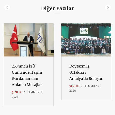
Diğer Yazılar
253’üncü İTÜ
Doyfarm İş
Günü’nde Haşim
Ortakları
Gürdamar’dan
Antalya’da Buluştu
Anlamlı Mesajlar
ŞENLIK
TEMMUZ 2,
2026
ŞENLIK
TEMMUZ 2,
2026