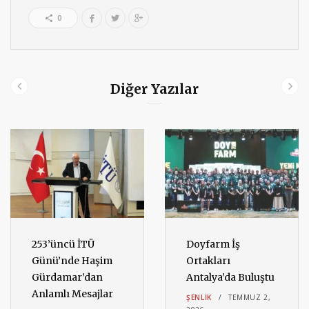
0
Diğer Yazılar
253’üncü İTÜ
Doyfarm İş
Günü’nde Haşim
Ortakları
Gürdamar’dan
Antalya’da Buluştu
Anlamlı Mesajlar
ŞENLIK
TEMMUZ 2,