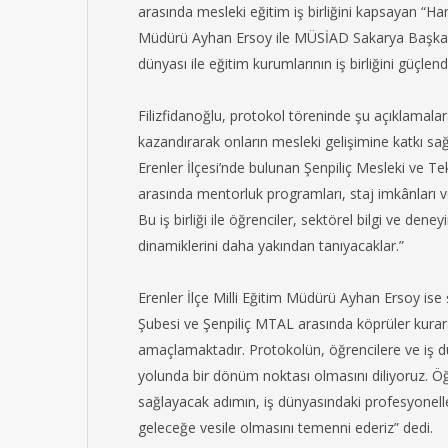
arasında mesleki eğitim iş birliğini kapsayan “Ham
Müdürü Ayhan Ersoy ile MÜSİAD Sakarya Başkanı 
dünyası ile eğitim kurumlarının iş birliğini güçlen
Filizfidanoğlu, protokol töreninde şu açıklamalar
kazandırarak onların mesleki gelişimine katkı s
Erenler İlçesi’nde bulunan Şenpiliç Mesleki ve Te
arasında mentorluk programları, staj imkânları ve
Bu iş birliği ile öğrenciler, sektörel bilgi ve dene
dinamiklerini daha yakından tanıyacaklar.”
Erenler İlçe Milli Eğitim Müdürü Ayhan Ersoy i
Şubesi ve Şenpiliç MTAL arasında köprüler kurar
amaçlamaktadır. Protokolün, öğrencilere ve iş dü
yolunda bir dönüm noktası olmasını diliyoruz. Öğ
sağlayacak adımın, iş dünyasındaki profesyonellerl
geleceğe vesile olmasını temenni ederiz” dedi.