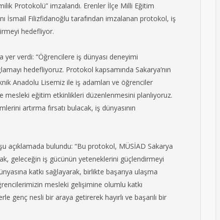
ilik Protokolü” imzalandı. Erenler İlçe Milli Eğitim
İsmail Filizfidanoğlu tarafından imzalanan protokol, iş
dirmeyi hedefliyor.
a yer verdi: “Öğrencilere iş dünyası deneyimi
ağlamayı hedefliyoruz. Protokol kapsamında Sakarya’nın
knik Anadolu Lisemiz ile iş adamları ve öğrenciler
 mesleki eğitim etkinlikleri düzenlenmesini planlıyoruz.
yimlerini artırma fırsatı bulacak, iş dünyasının
se şu açıklamada bulundu: “Bu protokol, MÜSİAD Sakarya
ak, geleceğin iş gücünün yeteneklerini güçlendirmeyi
nyasına katkı sağlayarak, birlikte başarıya ulaşma
rencilerimizin mesleki gelişimine olumlu katkı
e genç nesli bir araya getirerek hayırlı ve başarılı bir