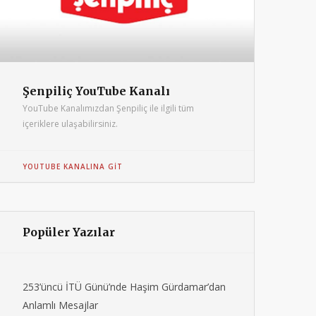
Şenpiliç YouTube Kanalı
YouTube Kanalımızdan Şenpiliç ile ilgili tüm
içeriklere ulaşabilirsiniz.
YOUTUBE KANALINA GIT
Popüler Yazılar
253’üncü İTÜ Günü’nde Haşim Gürdamar’dan
Anlamlı Mesajlar