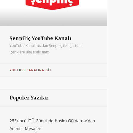
Şenpiliç YouTube Kanalı
YouTube Kanalımızdan Şenpiliç ile ilgili tüm
içeriklere ulaşabilirsiniz.
YOUTUBE KANALINA GIT
Popüler Yazılar
253’üncü İTÜ Günü’nde Haşim Gürdamar’dan
Anlamlı Mesajlar