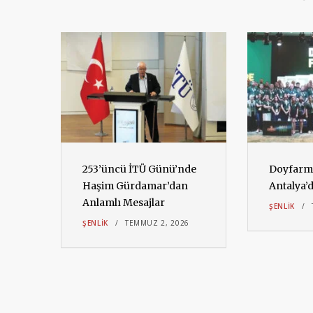
253’üncü İTÜ Günü’nde
Doyfarm 
Haşim Gürdamar’dan
Antalya’
Anlamlı Mesajlar
6
ŞENLIK
ŞENLIK
TEMMUZ 2, 2026