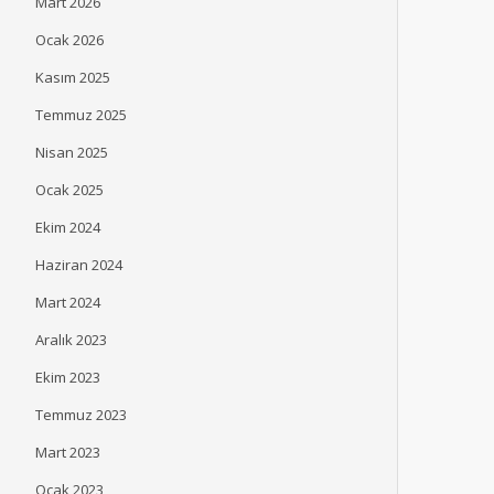
Mart 2026
Ocak 2026
Kasım 2025
Temmuz 2025
Nisan 2025
Ocak 2025
Ekim 2024
Haziran 2024
İpek Üstündağ Robert
Satış Ekiplerine ‘Başar
Kolej 2026 Mezuniyet
Plaketi’
Mart 2024
Töreni’nde Mezunlara
ŞENLIK
TEMMUZ 2, 2026
Aralık 2023
Seslendi
Ekim 2023
ŞENLIK
TEMMUZ 2, 2026
Temmuz 2023
Mart 2023
Ocak 2023