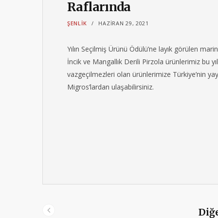
Raflarında
ŞENLIK
HAZIRAN 29, 2021
Yılın Seçilmiş Ürünü Ödülü’ne layık görülen marina
İncik ve Mangallık Derili Pirzola ürünlerimiz bu yı
vazgeçilmezleri olan ürünlerimize Türkiye’nin yay
Migros’lardan ulaşabilirsiniz.
Diğe