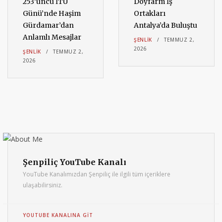
253’üncü İTÜ
Doyfarm İş
Günü’nde Haşim
Ortakları
Gürdamar’dan
Antalya’da Buluştu
Anlamlı Mesajlar
ŞENLIK
TEMMUZ 2,
2026
ŞENLIK
TEMMUZ 2,
2026
Şenpiliç YouTube Kanalı
YouTube Kanalımızdan Şenpiliç ile ilgili tüm içeriklere
ulaşabilirsiniz.
YOUTUBE KANALINA GIT