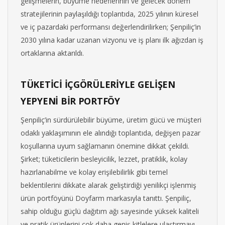
gelişmelerin, büyüme hedeflerinin ve gelecek dönem
stratejilerinin paylaşıldığı toplantıda, 2025 yılının küresel
ve iç pazardaki performansı değerlendirilirken; Şenpiliç’in
2030 yılına kadar uzanan vizyonu ve iş planı ilk ağızdan iş
ortaklarına aktarıldı.
TÜKETİCİ İÇGÖRÜLERİYLE GELİŞEN
YEPYENİ BİR PORTFÖY
Şenpiliç’in sürdürülebilir büyüme, üretim gücü ve müşteri
odaklı yaklaşımının ele alındığı toplantıda, değişen pazar
koşullarına uyum sağlamanın önemine dikkat çekildi.
Şirket; tüketicilerin besleyicilik, lezzet, pratiklik, kolay
hazırlanabilme ve kolay erişilebilirlik gibi temel
beklentilerini dikkate alarak geliştirdiği yenilikçi işlenmiş
ürün portföyünü Doyfarm markasıyla tanıttı. Şenpiliç,
sahip olduğu güçlü dağıtım ağı sayesinde yüksek kaliteli
ve pratik ürünlerini çok daha geniş kitlelere ulaştırmayı