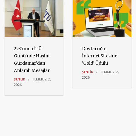
253’üncü İTÜ
Doyfarm’ın
Günü’nde Haşim
İnternet Sitesine
Gürdamar’dan
‘Gold’ Ödülü
Anlamlı Mesajlar
ŞENLIK
TEMMUZ 2,
2026
ŞENLIK
TEMMUZ 2,
2026