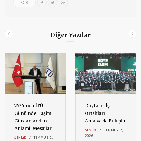
0
Diğer Yazılar
253’üncü İTÜ
Doyfarm İş
Günü’nde Haşim
Ortakları
Gürdamar’dan
Antalya’da Buluştu
Anlamlı Mesajlar
ŞENLIK
TEMMUZ 2,
2026
ŞENLIK
TEMMUZ 2,