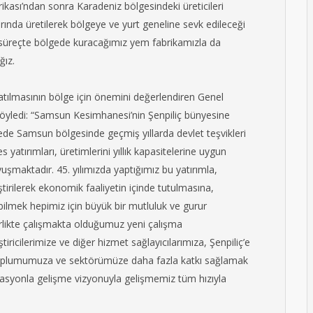
ikası’ndan sonra Karadeniz bölgesindeki üreticileri
tlarında üretilerek bölgeye ve yurt geneline sevk edileceği
n süreçte bölgede kuracağımız yem fabrikamızla da
ğız.
katılmasının bölge için önemini değerlendiren Genel
söyledi: “Samsun Kesimhanesi’nin Şenpiliç bünyesine
ede Samsun bölgesinde geçmiş yıllarda devlet teşvikleri
 yatırımları, üretimlerini yıllık kapasitelerine uygun
uşmaktadır. 45. yılımızda yaptığımız bu yatırımla,
tirilerek ekonomik faaliyetin içinde tutulmasına,
lmek hepimiz için büyük bir mutluluk ve gurur
irlikte çalışmakta olduğumuz yeni çalışma
ştiricilerimize ve diğer hizmet sağlayıcılarımıza, Şenpiliç’e
, toplumumuza ve sektörümüze daha fazla katkı sağlamak
grasyonla gelişme vizyonuyla gelişmemiz tüm hızıyla