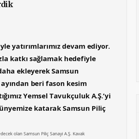
rdik
yle yatırımlarımız devam ediyor.
la katkı sağlamak hedefiyle
i daha ekleyerek Samsun
m ayından beri fason kesim
ptığımız Yemsel Tavukçuluk A.Ş.’yi
bünyemize katarak Samsun Piliç
decek olan Samsun Piliç Sanayi A.Ş. Kavak