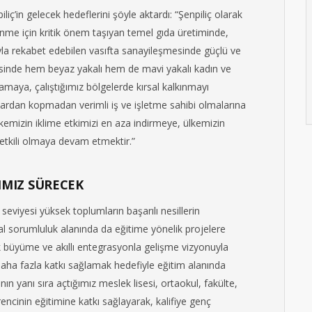
ç’in gelecek hedeflerini şöyle aktardı: “Şenpiliç olarak
nme için kritik önem taşıyan temel gıda üretiminde,
a rekabet edebilen vasıfta sanayileşmesinde güçlü ve
gesinde hem beyaz yakalı hem de mavi yakalı kadın ve
amaya, çalıştığımız bölgelerde kırsal kalkınmayı
lardan kopmadan verimli iş ve işletme sahibi olmalarına
kemizin iklime etkimizi en aza indirmeye, ülkemizin
 etkili olmaya devam etmektir.”
IMIZ SÜRECEK
seviyesi yüksek toplumların başarılı nesillerin
l sorumluluk alanında da eğitime yönelik projelere
ak büyüme ve akıllı entegrasyonla gelişme vizyonuyla
ha fazla katkı sağlamak hedefiyle eğitim alanında
n yanı sıra açtığımız meslek lisesi, ortaokul, fakülte,
rencinin eğitimine katkı sağlayarak, kalifiye genç