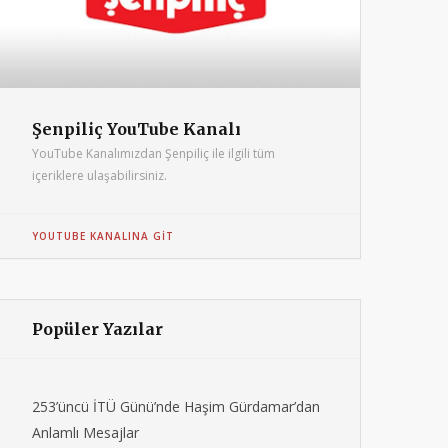
Şenpiliç YouTube Kanalı
YouTube Kanalımızdan Şenpiliç ile ilgili tüm
içeriklere ulaşabilirsiniz.
YOUTUBE KANALINA GIT
Popüler Yazılar
253’üncü İTÜ Günü’nde Haşim Gürdamar’dan
Anlamlı Mesajlar