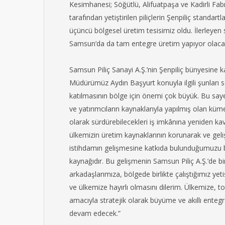
Kesimhanesi; Söğütlü, Alifuatpaşa ve Kadirli Fabr
tarafından yetiştirilen piliçlerin Şenpiliç standar
üçüncü bölgesel üretim tesisimiz oldu. İlerleye
Samsun’da da tam entegre üretim yapıyor olaca
Samsun Piliç Sanayi A.Ş.’nin Şenpiliç bünyesine 
Müdürümüz Aydın Başyurt konuyla ilgili şunları 
katılmasının bölge için önemi çok büyük. Bu say
ve yatırımcıların kaynaklarıyla yapılmış olan kümes
olarak sürdürebilecekleri iş imkânına yeniden kav
ülkemizin üretim kaynaklarının korunarak ve geliş
istihdamın gelişmesine katkıda bulunduğumuzu bi
kaynağıdır. Bu gelişmenin Samsun Piliç A.Ş.’de b
arkadaşlarımıza, bölgede birlikte çalıştığımız yeti
ve ülkemize hayırlı olmasını dilerim. Ülkemize
amacıyla stratejik olarak büyüme ve akıllı ente
devam edecek.”