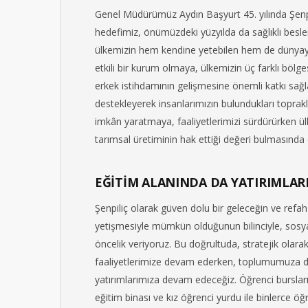
Genel Müdürümüz Aydın Başyurt 45. yılında Şenpili
hedefimiz, önümüzdeki yüzyılda da sağlıklı besle
ülkemizin hem kendine yetebilen hem de dünyayl
etkili bir kurum olmaya, ülkemizin üç farklı böl
erkek istihdamının gelişmesine önemli katkı sağl
destekleyerek insanlarımızın bulundukları toprak
imkân yaratmaya, faaliyetlerimizi sürdürürken ül
tarımsal üretiminin hak ettiği değeri bulmasında
EĞİTİM ALANINDA DA YATIRIMLAR
Şenpiliç olarak güven dolu bir geleceğin ve refah 
yetişmesiyle mümkün olduğunun bilinciyle, sosya
öncelik veriyoruz. Bu doğrultuda, stratejik olar
faaliyetlerimize devam ederken, toplumumuza da
yatırımlarımıza devam edeceğiz. Öğrenci burslarını
eğitim binası ve kız öğrenci yurdu ile binlerce öğ