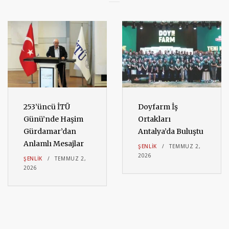
253’üncü İTÜ
Doyfarm İş
Günü’nde Haşim
Ortakları
Gürdamar’dan
Antalya’da Buluştu
Anlamlı Mesajlar
ŞENLIK
TEMMUZ 2,
2026
ŞENLIK
TEMMUZ 2,
2026