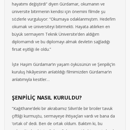
hayatımı değiştirdi” diyen Gürdamar, okumanın ve
üniversite bitirmenin kendisi için önemini filmde şu
sözlerle vurguluyor: “Okumaya odaklanmıştım. Hedefim
okumak ve üniversiteyi bitirmekti. Hayata atılırken en
büyük sermayem Teknik Üniversite’den aldığım
diplomamdı ve bu diplomayı almak devletin sağladığı
fırsat eşitliği ile oldu.”
İşte Haşim Gürdamar’ın yaşam öyküsünün ve Şenpiliç’in
kuruluş hikâyesinin anlatıldığı filmimizden Gürdamar’ın
anlatımıyla kesitler…
ŞENPİLİÇ NASIL KURULDU?
“Kağıthane’deki bir akrabamız Silivri’de bir broiler tavuk
çiftliği kurmuştu, sermayeye ihtiyaçları vardı ve bana da
‘ortak ol’ dedi. Ben de ortak oldum. Baktım ki, bu