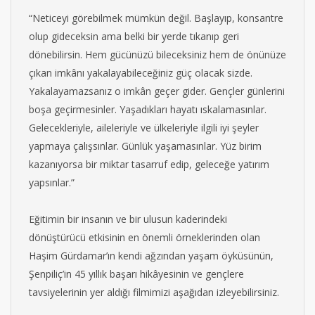
“Neticeyi görebilmek mümkün değil. Başlayıp, konsantre
olup gideceksin ama belki bir yerde tıkanıp geri
dönebilirsin. Hem gücünüzü bileceksiniz hem de önünüze
çıkan imkânı yakalayabileceğiniz güç olacak sizde.
Yakalayamazsanız o imkân geçer gider. Gençler günlerini
boşa geçirmesinler. Yaşadıkları hayatı ıskalamasınlar.
Gelecekleriyle, aileleriyle ve ülkeleriyle ilgili iyi şeyler
yapmaya çalışsınlar. Günlük yaşamasınlar. Yüz birim
kazanıyorsa bir miktar tasarruf edip, geleceğe yatırım
yapsınlar.”
Eğitimin bir insanın ve bir ulusun kaderindeki
dönüştürücü etkisinin en önemli örneklerinden olan
Haşim Gürdamar’ın kendi ağzından yaşam öyküsünün,
Şenpiliç’in 45 yıllık başarı hikâyesinin ve gençlere
tavsiyelerinin yer aldığı filmimizi aşağıdan izleyebilirsiniz.