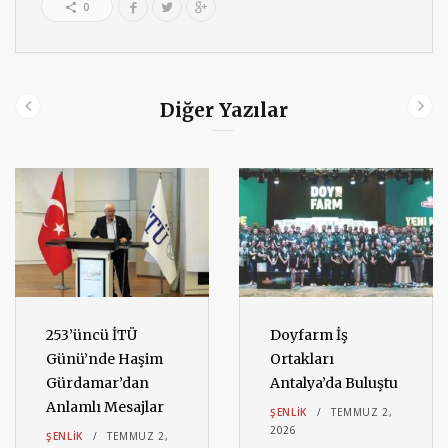
0
Diğer Yazılar
253’üncü İTÜ
Doyfarm İş
Günü’nde Haşim
Ortakları
Gürdamar’dan
Antalya’da Buluştu
Anlamlı Mesajlar
ŞENLIK
TEMMUZ 2,
2026
ŞENLIK
TEMMUZ 2,