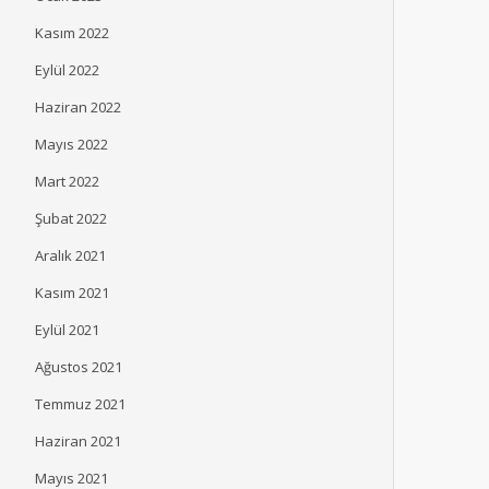
Kasım 2022
Eylül 2022
Haziran 2022
Mayıs 2022
Mart 2022
Şubat 2022
İpek Üstündağ Robert
Satış Ekiplerine ‘Başar
Aralık 2021
Kolej 2026 Mezuniyet
Plaketi’
Töreni’nde Mezunlara
Kasım 2021
ŞENLIK
TEMMUZ 2, 2026
Seslendi
Eylül 2021
ŞENLIK
TEMMUZ 2, 2026
Ağustos 2021
Temmuz 2021
Haziran 2021
Mayıs 2021