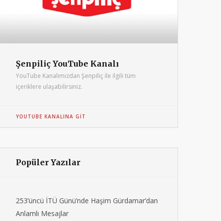
Şenpiliç YouTube Kanalı
YouTube Kanalımızdan Şenpiliç ile ilgili tüm
içeriklere ulaşabilirsiniz.
YOUTUBE KANALINA GIT
Popüler Yazılar
253’üncü İTÜ Günü’nde Haşim Gürdamar’dan
Anlamlı Mesajlar