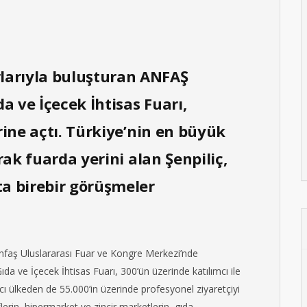
larıyla buluşturan ANFAŞ
a ve İçecek İhtisas Fuarı,
erine açtı. Türkiye’nin en büyük
arak fuarda yerini alan Şenpiliç,
ta birebir görüşmeler
Anfaş Uluslararası Fuar ve Kongre Merkezi’nde
da ve İçecek İhtisas Fuarı, 300’ün üzerinde katılımcı ile
cı ülkeden de 55.000’in üzerinde profesyonel ziyaretçiyi
eflerin, hipermarket ve zincir marketlerin, gıda