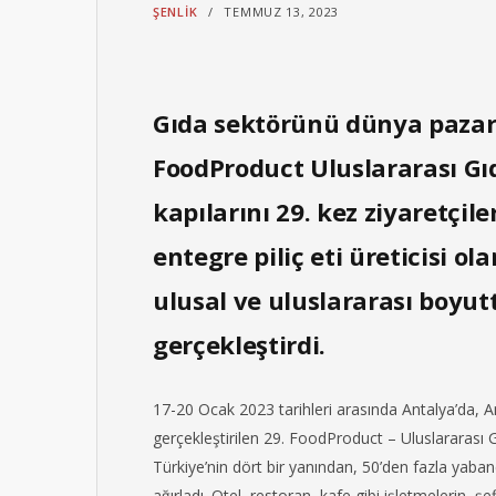
ŞENLIK
TEMMUZ 13, 2023
Gıda sektörünü dünya pazar
FoodProduct Uluslararası Gıd
kapılarını 29. kez ziyaretçil
entegre piliç eti üreticisi ol
ulusal ve uluslararası boyut
gerçekleştirdi.
17-20 Ocak 2023 tarihleri arasında Antalya’da, 
gerçekleştirilen 29. FoodProduct – Uluslararası Gı
Türkiye’nin dört bir yanından, 50’den fazla yaban
ağırladı. Otel, restoran, kafe gibi işletmelerin, ş