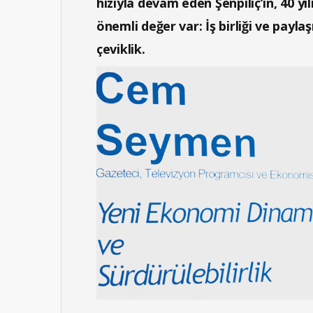
hızıyla devam eden Şenpiliç’in, 40 yı
önemli değer var: İş birliği ve pay
çeviklik.