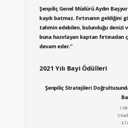
Şenpiliç Genel Müdürü Aydın Başyurt
kayık batmaz. Fırtınanın geldiğini 
tahmin edebilen, bulunduğu denizi ve
buna hazırlayan kaptan fırtınadan 
devam eder.”
2021 Yılı Bayi Ödülleri
Şenpiliç Stratejileri Doğrultusun
Ba
1.Hi
2.Kad
3.T