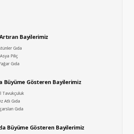
Artıran Bayilerimiz
stünler Gıda
.Asya Piliç
Yağar Gıda
zla Büyüme Gösteren Bayilerimiz
al Tavukçuluk
z Atlı Gıda
ıçarslan Gıda
azla Büyüme Gösteren Bayilerimiz