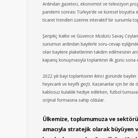
Ardından gazeteci, ekonomist ve televizyon prog
pandemi sonrası Türkiye’de ve küresel boyutta en
ticaret trendleri üzerine interaktif bir sunumla top
Şenpiliç Kalite ve Güvence Müdürü Savaş Ceylanl
sunumun ardından bayilerle soru-cevap eşliğinde g
olan bayilere plaketlerinin takdim edilmesinin a
kapanış konuşmasıyla toplantının ilk günü sona e
2022 yılı bayi toplantısının ikinci gününde bayile
heyecanlı ve keyifli geçti. Kazananlar için bir de
kablosuz kulaklık hediye edilirken, futbol turnuva
orijinal formasına sahip oldular.
Ülkemize, toplumumuza ve sektörü
amacıyla stratejik olarak büyüyen 