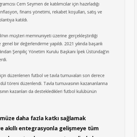
ramcısı Cem Seymen de katılımcılar için hazırladığı
flasyon, finans yönetimi, rekabet koşulları, satış ve
lantıya katıldı.
ı’nın müşteri memnuniyeti üzerine gerçekleştirdiği
enel bir değerlendirme yapıldı. 2021 yılında başarılı
rdından Şenpiliç Yönetim Kurulu Başkanı İpek Üstündağ’ın
rdi.
r için düzenlenen futbol ve tavla turnuvaları son derece
 ödül töreni düzenlendi. Tavla turnuvasının kazananlarına
sının kazanları da destekledikleri futbol kulübünün
müze daha fazla katkı sağlamak
ve akıllı entegrasyonla gelişmeye tüm