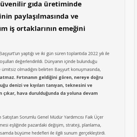
güvenilir gıda üretiminde
cinin paylaşılmasında ve
üm iş ortaklarının emeğini
şyurt’un yaptığı ve iki gün süren toplantıda 2022 yılı ile
ulları değerlendirildi. Dünyanın içinde bulunduğu
ümitsiz olmadığını belirten Başyurt konuşmasında,
batmaz. Fırtınanın geldiğini gören, nereye doğru
u denizi ve kıyıları tanıyan, teknesini ve
an çıkar, hava durulduğunda da yoluna devam
n Satıştan Sorumlu Genel Müdür Yardımcısı Faik Üçer
si eşliğinde pazardaki değişim, strateji, planlama,
amda büyüme hedefleri ile ilgili sunum gerçekleştirdi.