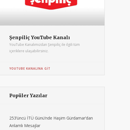
Şenpiliç YouTube Kanalı
YouTube Kanalımızdan Şenpiliç ile ilgili tüm
içeriklere ulaşabilirsiniz.
YOUTUBE KANALINA GIT
Popüler Yazılar
253’üncü İTÜ Günü’nde Haşim Gürdamar’dan
Anlamlı Mesajlar