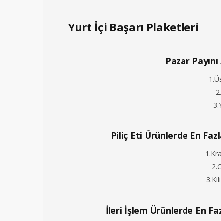
Yurt İçi Başarı Plaketleri
Pazar Payını 
1.Ü
2
3.
Piliç Eti Ürünlerde En Fa
1.Kr
2.Ö
3.Kıl
İleri İşlem Ürünlerde En F