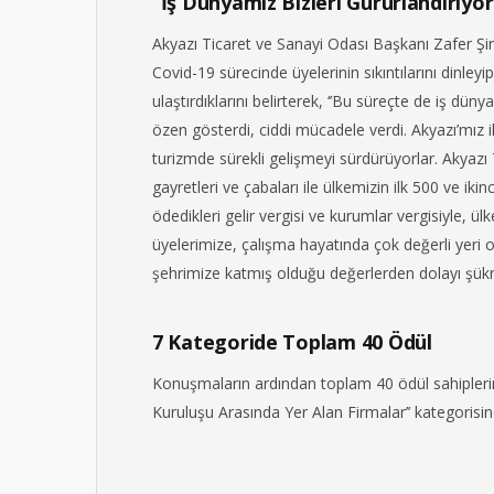
“İş Dünyamız Bizleri Gururlandırıyor
Akyazı Ticaret ve Sanayi Odası Başkanı Zafer Şi
Covid-19 sürecinde üyelerinin sıkıntılarını dinleyi
ulaştırdıklarını belirterek, ‘’Bu süreçte de iş 
özen gösterdi, ciddi mücadele verdi. Akyazı’mız ile
turizmde sürekli gelişmeyi sürdürüyorlar. Akyazı
gayretleri ve çabaları ile ülkemizin ilk 500 ve iki
ödedikleri gelir vergisi ve kurumlar vergisiyle, ül
üyelerimize, çalışma hayatında çok değerli yeri 
şehrimize katmış olduğu değerlerden dolayı şükra
7 Kategoride Toplam 40 Ödül
Konuşmaların ardından toplam 40 ödül sahiplerini 
Kuruluşu Arasında Yer Alan Firmalar’’ kategorisi