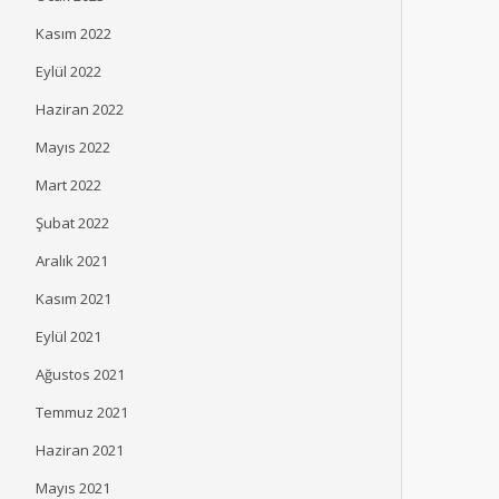
Kasım 2022
Eylül 2022
Haziran 2022
Mayıs 2022
Mart 2022
Şubat 2022
Aralık 2021
Kasım 2021
Eylül 2021
Ağustos 2021
Temmuz 2021
Haziran 2021
İpek Üstündağ Robert
Satış Ekiplerine ‘Başar
Kolej 2026 Mezuniyet
Plaketi’
Mayıs 2021