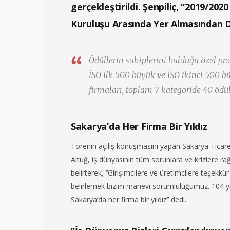
gerçekleştirildi. Şenpiliç, “2019/202
Kuruluşu Arasında Yer Almasından D
Ödüllerin sahiplerini bulduğu özel prog
İSO İlk 500 büyük ve İSO ikinci 500 b
firmaları, toplam 7 kategoride 40 ödü
Sakarya’da Her Firma Bir Yıldız
Törenin açılış konuşmasını yapan Sakarya Ticar
Altuğ, iş dünyasının tüm sorunlara ve krizlere r
belirterek, ‘’Girişimcilere ve üretimcilere teşekkü
belirlemek bizim manevi sorumluluğumuz. 104 yıl
Sakarya’da her firma bir yıldız’’ dedi.