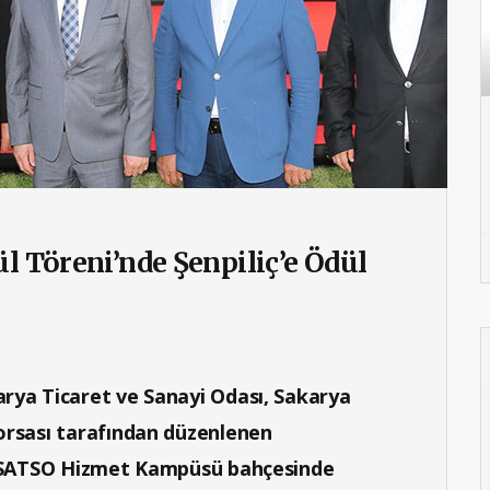
ül Töreni’nde Şenpiliç’e Ödül
arya Ticaret ve Sanayi Odası, Sakarya
Borsası tarafından düzenlenen
i’’ SATSO Hizmet Kampüsü bahçesinde