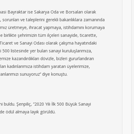
”
nasi Bayraktar ise Sakarya Oda ve Borsaları olarak
p, sorunları ve taleplerini gerekli bakanlıklara zamanında
dünyamız üretmeye, ihracat yapmaya, istihdamını korumaya
 birlikte şehrimizin tüm ilçeleri sanayide, ticarette,
 Ticaret ve Sanayi Odası olarak çalışma hayatındaki
nci 500 listesinde yer bulan sanayi kuruluşlarımıza,
kemize kazandırdıkları dövizle, bizleri gururlandıran
olan kadınlarımıza istihdam yaratan üyelerimize,
nlarımızı sunuyoruz’’ diye konuştu.
buldu. Şenpiliç, ‘’2020 Yılı İlk 500 Büyük Sanayi
nde ödül almaya layık görüldü.