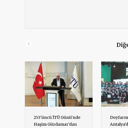
Diğe
253’üncü İTÜ Günü’nde
Doyfarm 
Haşim Gürdamar’dan
Antalya’