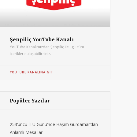
Şenpiliç YouTube Kanalı
YouTube Kanalımızdan Şenpiliç ile ilgili tüm
içeriklere ulaşabilirsiniz.
YOUTUBE KANALINA GIT
Popüler Yazılar
253’üncü İTÜ Günü’nde Haşim Gürdamar’dan
Anlamlı Mesajlar